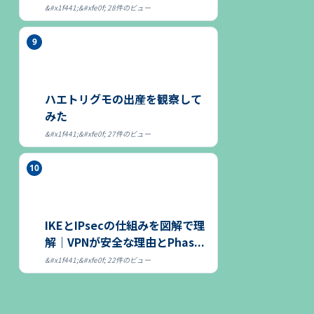
る～
28件のビュー
ハエトリグモの出産を観察して
みた
27件のビュー
IKEとIPsecの仕組みを図解で理
解｜VPNが安全な理由とPhas...
22件のビュー