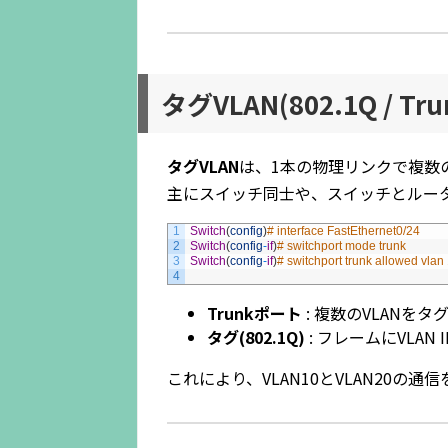
タグVLAN(802.1Q / Tru
タグVLAN
は、1本の物理リンクで複数の
主にスイッチ同士や、スイッチとルー
1
Switch
(
config
)
# interface FastEthernet0/24
2
Switch
(
config
-
if
)
# switchport mode trunk
3
Switch
(
config
-
if
)
# switchport trunk allowed vlan
4
Trunkポート
: 複数のVLANを
タグ(802.1Q)
: フレームにVLAN
これにより、VLAN10とVLAN20の