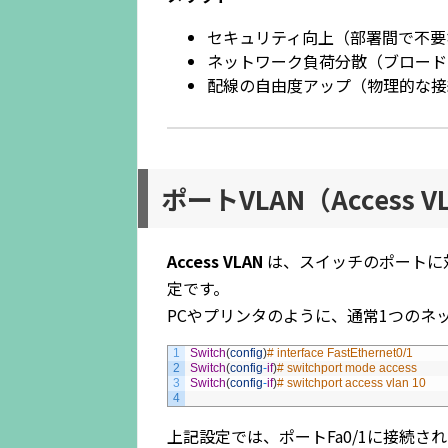
セキュリティ向上（部署間で不要
ネットワーク負荷分散（ブロード
配線の自由度アップ（物理的な接
ポートVLAN（Access V
Access VLAN
は、スイッチのポートに対
定です。
PCやプリンタのように、通常1つのネ
1
Switch
(
config
)
# interface FastEthernet0/1
2
Switch
(
config
-
if
)
# switchport mode access
3
Switch
(
config
-
if
)
# switchport access vlan 10
4
上記設定では、ポートFa0/1に接続さ