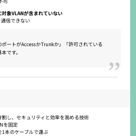
不可
トに対象VLANが含まれていない
て通信できない
ポートがAccessかTrunkか」「許可されている
基本です。
に分割し、セキュリティと効率を高める技術
ANを固定
Nを1本のケーブルで運ぶ