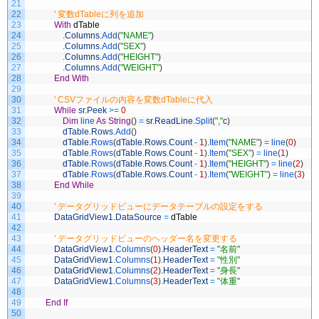
21
22
' 変数dTableに列を追加
23
With
dTable
24
.
Columns
.
Add
(
"NAME"
)
25
.
Columns
.
Add
(
"SEX"
)
26
.
Columns
.
Add
(
"HEIGHT"
)
27
.
Columns
.
Add
(
"WEIGHT"
)
28
End
With
29
30
' CSVファイルの内容を変数dTableに代入
31
While
sr
.
Peek
>=
0
32
Dim
line 
As
String
(
)
=
sr
.
ReadLine
.
Split
(
","
c
)
33
dTable
.
Rows
.
Add
(
)
34
dTable
.
Rows
(
dTable
.
Rows
.
Count
-
1
)
.
Item
(
"NAME"
)
=
line
(
0
)
35
dTable
.
Rows
(
dTable
.
Rows
.
Count
-
1
)
.
Item
(
"SEX"
)
=
line
(
1
)
36
dTable
.
Rows
(
dTable
.
Rows
.
Count
-
1
)
.
Item
(
"HEIGHT"
)
=
line
(
2
)
37
dTable
.
Rows
(
dTable
.
Rows
.
Count
-
1
)
.
Item
(
"WEIGHT"
)
=
line
(
3
)
38
End
While
39
40
' データグリッドビューにデータテーブルの設定をする
41
DataGridView1
.
DataSource
=
dTable
42
43
' データグリッドビューのヘッダー名を変更する
44
DataGridView1
.
Columns
(
0
)
.
HeaderText
=
"名前"
45
DataGridView1
.
Columns
(
1
)
.
HeaderText
=
"性別"
46
DataGridView1
.
Columns
(
2
)
.
HeaderText
=
"身長"
47
DataGridView1
.
Columns
(
3
)
.
HeaderText
=
"体重"
48
49
End
If
50