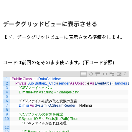
データグリッドビューに表示させる
まず、データグリッドビューに表示させる準備をします。
コードは前回のをそのまま使います。(下コード参照)
C
1
Public
Class
testDataGridView
2
Private
Sub 
Button1_Click
(
sender 
As
Object
,
e
As
EventArgs
)
Handles 
Bu
3
' CSVファイルのパス
4
        Dim filePath As String = "./sample.csv"
5
6
        '
CSV
ファイルを読み取る変数の宣言
7
Dim 
sr 
As
System
.
IO
.
StreamReader
=
Nothing
8
9
' CSVファイルの有無を確認
10
        If System.IO.File.Exists(filePath) Then
11
            '
CSV
ファイルがあれば処理
12