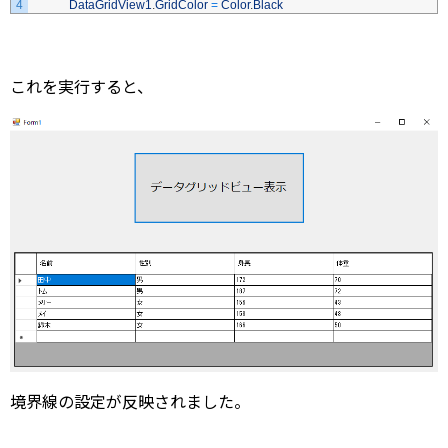
4
DataGridView1
.
GridColor
=
Color
.
Black
これを実行すると、
境界線の設定が反映されました。