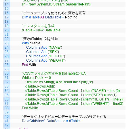
13
' 変数srのインスタンスを作成
14
            sr = New System.IO.StreamReader(filePath)
15
16
            '
データテーブルを使うために変数を宣言
17
Dim 
dTable 
As
DataTable
=
Nothing
18
19
' インスタンスを作成
20
            dTable = New DataTable
21
22
            '
変数
dTable
に列を追加
23
With 
dTable
24
.
Columns
.
Add
(
"NAME"
)
25
.
Columns
.
Add
(
"SEX"
)
26
.
Columns
.
Add
(
"HEIGHT"
)
27
.
Columns
.
Add
(
"WEIGHT"
)
28
End
With
29
30
' CSVファイルの内容を変数dTableに代入
31
            While sr.Peek >= 0
32
                Dim line As String() = sr.ReadLine.Split(","c)
33
                dTable.Rows.Add()
34
                dTable.Rows(dTable.Rows.Count - 1).Item("NAME") = line(0)
35
                dTable.Rows(dTable.Rows.Count - 1).Item("SEX") = line(1)
36
                dTable.Rows(dTable.Rows.Count - 1).Item("HEIGHT") = line(2)
37
                dTable.Rows(dTable.Rows.Count - 1).Item("WEIGHT") = line(3)
38
            End While
39
40
            '
データグリッドビューにデータテーブルの設定をする
41
DataGridView1
.
DataSource
=
dTable
42