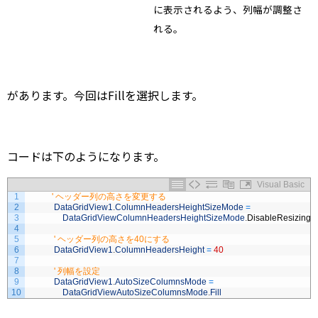
に表示されるよう、列幅が調整さ
れる。
があります。今回はFillを選択します。
コードは下のようになります。
Visual Basic
1
' ヘッダー列の高さを変更する
2
DataGridView1
.
ColumnHeadersHeightSizeMode
=
3
DataGridViewColumnHeadersHeightSizeMode
.
DisableResizing
4
5
' ヘッダー列の高さを40にする
6
DataGridView1
.
ColumnHeadersHeight
=
40
7
8
' 列幅を設定
9
DataGridView1
.
AutoSizeColumnsMode
=
10
DataGridViewAutoSizeColumnsMode
.
Fill