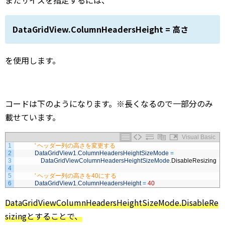
またサイズを指定するには、
DataGridView.ColumnHeadersHeight = 高さ
を使用します。
コードは下のようになります。※長くなるので一部分のみ
載せています。
Visual Basic
1
' ヘッダー列の高さを変更する
2
DataGridView1
.
ColumnHeadersHeightSizeMode
=
3
DataGridViewColumnHeadersHeightSizeMode
.
DisableResizing
4
5
' ヘッダー列の高さを40にする
6
DataGridView1
.
ColumnHeadersHeight
=
40
DataGridViewColumnHeadersHeightSizeMode.DisableRe
sizingとすることで、