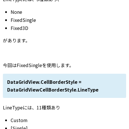
None
FixedSingle
Fixed3D
があります。
今回はFixedSingleを使用します。
DataGridView.CellBorderStyle =
DataGridViewCellBorderStyle.LineType
LineTypeには、11種類あり
Custom
[Single]