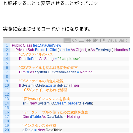
と記述することで変更させることができます。
実際に変更させるコードが下になります。
Visual Basic
1
Public
Class
testDataGridView
2
Private
Sub
Button1_Click
(
sender 
As
Object
,
e
As
EventArgs
)
Handles
Bu
3
' CSVファイルのパス
4
Dim
filePath 
As
String
=
"./sample.csv"
5
6
' CSVファイルを読み取る変数の宣言
7
Dim
sr 
As
System
.
IO
.
StreamReader
=
Nothing
8
9
' CSVファイルの有無を確認
10
If
System
.
IO
.
File
.
Exists
(
filePath
)
Then
11
' CSVファイルがあれば処理
12
13
' 変数srのインスタンスを作成
14
sr
=
New
System
.
IO
.
StreamReader
(
filePath
)
15
16
' データテーブルを使うために変数を宣言
17
Dim
dTable 
As
DataTable
=
Nothing
18
19
' インスタンスを作成
20
dTable
=
New
DataTable