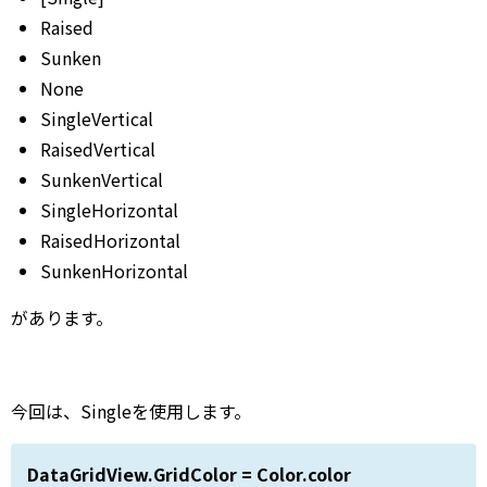
Raised
Sunken
None
SingleVertical
RaisedVertical
SunkenVertical
SingleHorizontal
RaisedHorizontal
SunkenHorizontal
があります。
今回は、Singleを使用します。
DataGridView.GridColor = Color.color