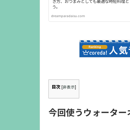
き方、おつまみとしても最適な時短料理と
う。
dreamparadaisu.com
目次
[
非表示
]
今回使うウォーター