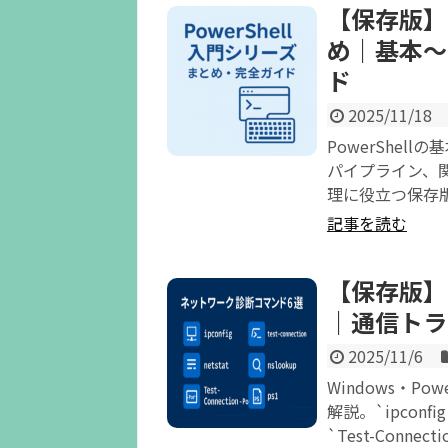
【保存版】P
め｜基本〜
ド
2025/11/18
PowerShe
パイプライン、関
理に役立つ保存
記事を読む
【保存版】
｜通信トラ
2025/11/6
Windows・P
解説。`ipconfig
`Test-Conn