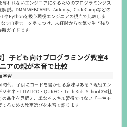
仕事を奪われないエンジニアになるためのプログラミングス
説。DMM WEBCAMP、Aidemy、CodeCampなどの
NETやPythonを扱う現役エンジニアの視点で比較しま
いこなす自走力」を身につけ、未経験から本気で生き残り
最新ガイドです。
年版】子ども向けプログラミング教室4
ニアの親が本音で比較
学習
】AI時代、子供にコードを書かせる意味はある？現役エン
ネ・LITALICO・QUREO・Tech Kids Schoolの4社
術の進化を見据え、単なるスキル習得ではない「一生モ
育てるための教室選びを本音で語ります。