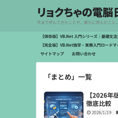
リョクちゃの電脳
今まで学んできたことや、新たに学んだこと
【保存版】VB.Net 入門シリーズ｜基礎
【完全版】VB.Net独学・実務入門ロー
サイトマップ
お問い合わせ
「
まとめ
」
一覧
【2026
徹底比較
2026/1/19