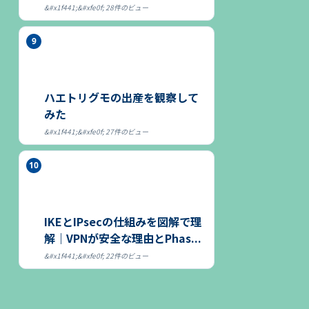
る～
28件のビュー
ハエトリグモの出産を観察して
みた
27件のビュー
IKEとIPsecの仕組みを図解で理
解｜VPNが安全な理由とPhas...
22件のビュー