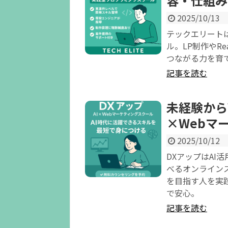
容・仕組み
2025/10/13
テックエリート
ル。LP制作やR
つながる力を育
記事を読む
未経験から
×Webマ
2025/10/12
DXアップはAI
べるオンライン
を目指す人を実
で安心。
記事を読む