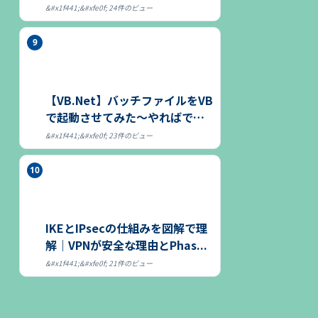
につ...
24件のビュー
【VB.Net】バッチファイルをVB
で起動させてみた～やればでき
る～
23件のビュー
IKEとIPsecの仕組みを図解で理
解｜VPNが安全な理由とPhas...
21件のビュー