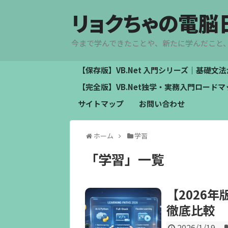
リョクちゃの電脳
今まで学んできたことや、新たに学んだこと
【保存版】VB.Net 入門シリーズ｜基礎
【完全版】VB.Net独学・実務入門ロー
サイトマップ
お問い合わせ
ホーム
学習
「
学習
」
一覧
【2026
徹底比較
2026/1/19