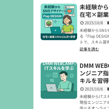
未経験からS
在宅×副業
2025/10/8
未経験からSN
る「Flap D
トで、スキル習
記事を読む
DMM WE
ンジニア指
キルを習得
2025/10/6
未経験からITス
現役エンジニア
学べるオンライ