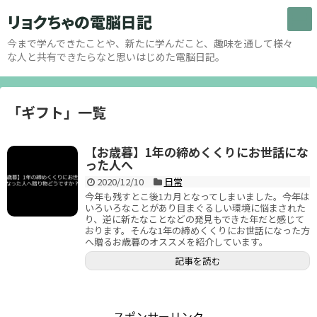
リョクちゃの電脳日記
今まで学んできたことや、新たに学んだこと、趣味を通して様々
な人と共有できたらなと思いはじめた電脳日記。
「
ギフト
」
一覧
【お歳暮】1年の締めくくりにお世話にな
った人へ
2020/12/10
日常
今年も残すとこ後1カ月となってしまいました。今年は
いろいろなことがあり目まぐるしい環境に悩まされた
り、逆に新たなことなどの発見もできた年だと感じて
おります。そんな1年の締めくくりにお世話になった方
へ贈るお歳暮のオススメを紹介しています。
記事を読む
スポンサーリンク