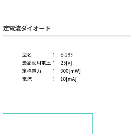
定電流ダイオード
型名 ：
E-183
最高使用電圧： 25[V]
定格電力 ： 300[mW]
電流 ： 18[mA]