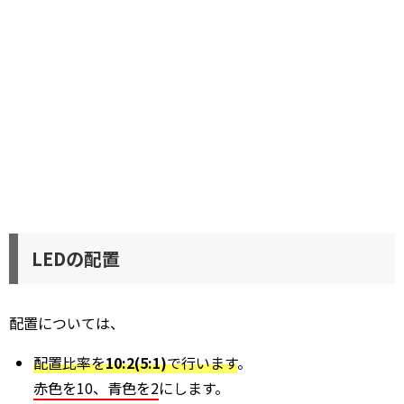
LEDの配置
配置については、
配置比率を
10:2(5:1)
で行います
。
赤色を10、青色を2
にします。