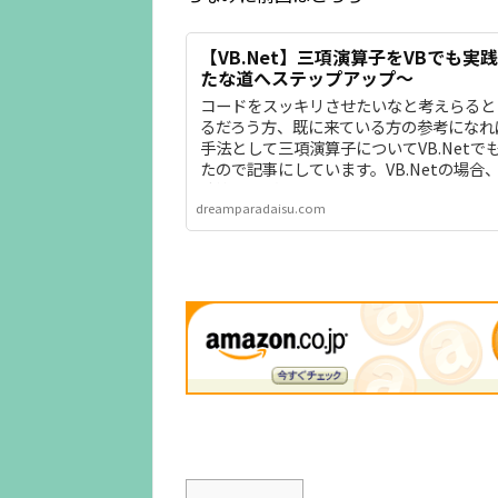
【VB.Net】三項演算子をVBでも実
たな道へステップアップ～
コードをスッキリさせたいなと考えらると
るだろう方、既に来ている方の参考になれ
手法として三項演算子についてVB.Netで
たので記事にしています。VB.Netの場合
演算子もどきとして捉えてもらえればとい
dreamparadaisu.com
ね。