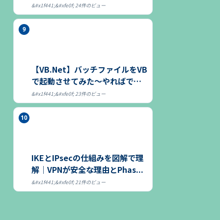
につ...
24件のビュー
【VB.Net】バッチファイルをVB
で起動させてみた～やればでき
る～
23件のビュー
IKEとIPsecの仕組みを図解で理
解｜VPNが安全な理由とPhas...
21件のビュー