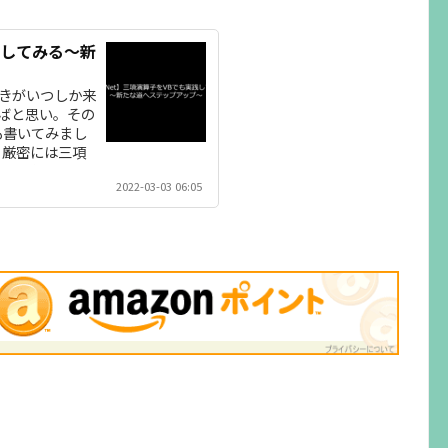
践してみる～新
きがいつしか来
ばと思い。その
も書いてみまし
、厳密には三項
った感じです
2022-03-03 06:05