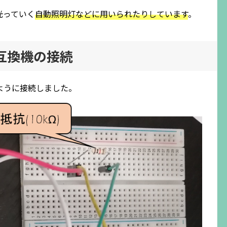
光っていく
自動照明灯などに用いられたりしています
。
ini互換機の接続
以下のように接続しました。