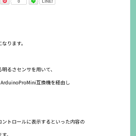
0
LINE!
になります。
呼ばれる明るさセンサを用いて、
duinoProMini互換機を経由し
コントロールに表示するといった内容の
ます。