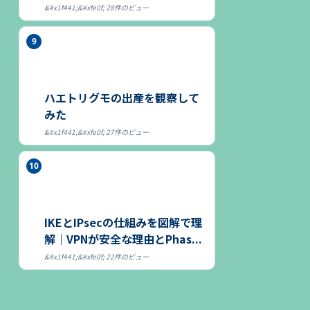
る～
28件のビュー
ハエトリグモの出産を観察して
みた
27件のビュー
IKEとIPsecの仕組みを図解で理
解｜VPNが安全な理由とPhas...
22件のビュー