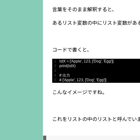
言葉をそのまま解釈すると、
あるリスト変数の中にリスト変数があ
コードで書くと、
1
lstX
=
[
'Apple'
,
123
,
[
'Dog'
,
'Egg'
]
]
2
print
(
lstX
)
3
4
# 出力
5
# ['Apple', 123, ['Dog', 'Egg']]
こんなイメージですね。
これをリストの中のリストと呼んでい